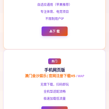
自适应通用（苹果推荐）
专注体育、电竞项目
不限制用户IP
下 载
热门
手机网页版
澳门金沙娱乐|官网注册下载H5
/ WAP
无需下载，扫码即玩
全机型适配流畅
极速加载低流量