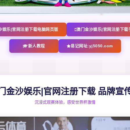
沙娱乐|官网注册下载电脑网页版
澳门金沙娱乐|官网注册下载
新人教程
易记网址:yj5050.com
门金沙娱乐|官网注册下载 品牌宣
沉浸式观赛体验，感受世界杯激情