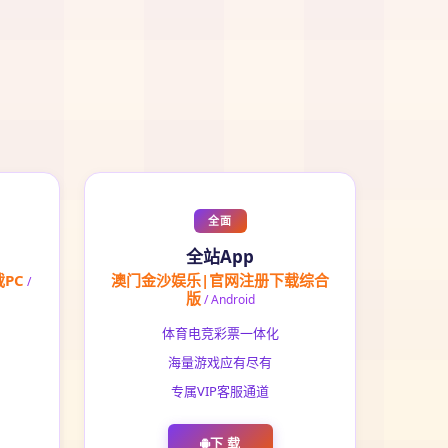
全面
全站App
PC
澳门金沙娱乐|官网注册下载综合
/
版
/ Android
体育电竞彩票一体化
海量游戏应有尽有
专属VIP客服通道
下 载