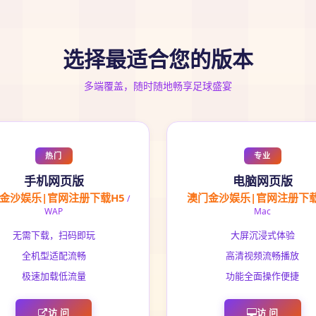
选择最适合您的版本
多端覆盖，随时随地畅享足球盛宴
热门
专业
手机网页版
电脑网页版
金沙娱乐|官网注册下载H5
澳门金沙娱乐|官网注册下载
/
WAP
Mac
无需下载，扫码即玩
大屏沉浸式体验
全机型适配流畅
高清视频流畅播放
极速加载低流量
功能全面操作便捷
访 问
访 问