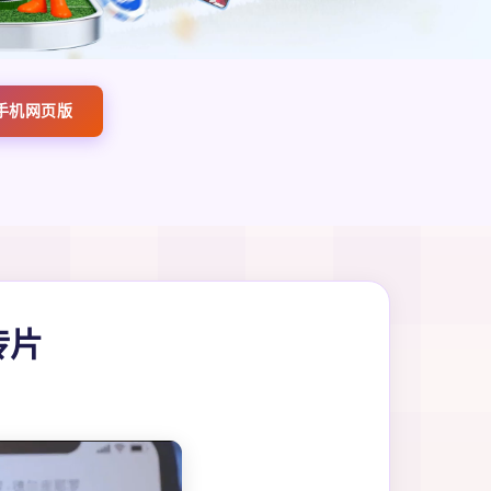
手机网页版
传片