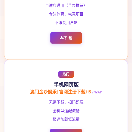
自适应通用（苹果推荐）
专注体育、电竞项目
不限制用户IP
下 载
热门
手机网页版
澳门金沙娱乐|官网注册下载H5
/ WAP
无需下载，扫码即玩
全机型适配流畅
极速加载低流量