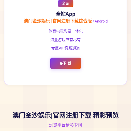
全面
全站App
澳门金沙娱乐|官网注册下载综合版
/ Android
体育电竞彩票一体化
海量游戏应有尽有
专属VIP客服通道
下 载
澳门金沙娱乐|官网注册下载 精彩预览
浏览平台精彩瞬间