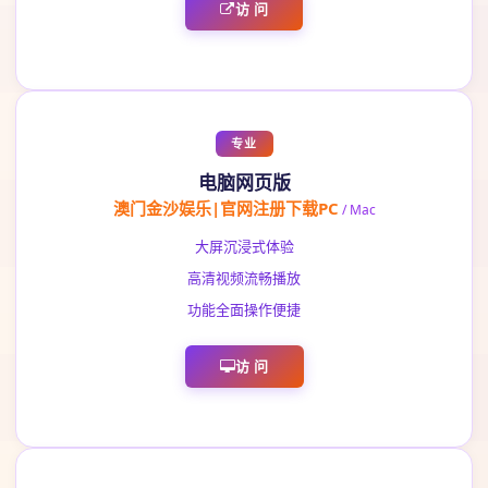
访 问
专业
电脑网页版
澳门金沙娱乐|官网注册下载PC
/ Mac
大屏沉浸式体验
高清视频流畅播放
功能全面操作便捷
访 问