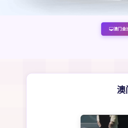
澳门金
澳