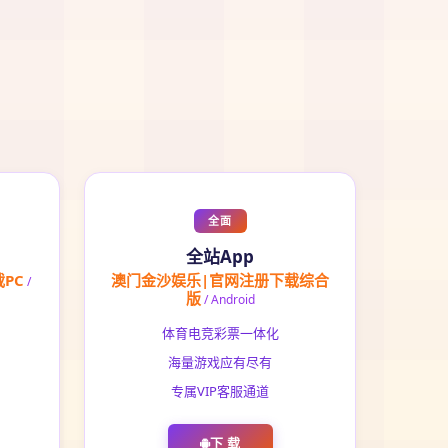
全面
全站App
PC
澳门金沙娱乐|官网注册下载综合
/
版
/ Android
体育电竞彩票一体化
海量游戏应有尽有
专属VIP客服通道
下 载