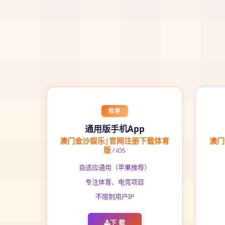
推荐
通用版手机App
澳门金沙娱乐|官网注册下载体育
澳门
版
/ iOS
自适应通用（苹果推荐）
专注体育、电竞项目
不限制用户IP
下 载