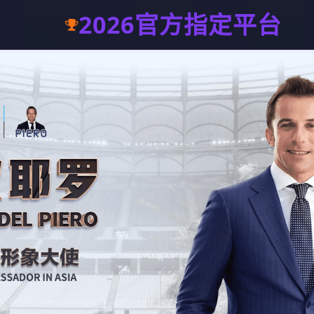
2026官方指定平台