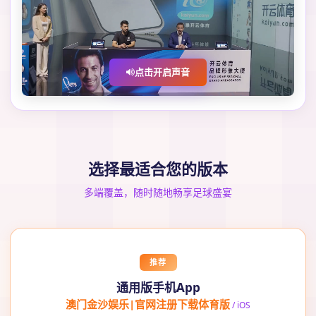
点击开启声音
选择最适合您的版本
多端覆盖，随时随地畅享足球盛宴
推荐
通用版手机App
澳门金沙娱乐|官网注册下载体育版
/ iOS