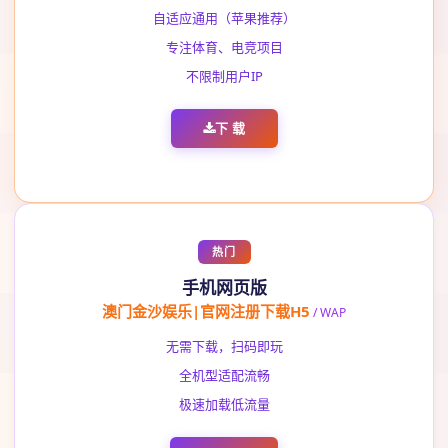
自适应通用（苹果推荐）
专注体育、电竞项目
不限制用户IP
下 载
热门
手机网页版
澳门金沙娱乐|官网注册下载H5
/ WAP
无需下载，扫码即玩
全机型适配流畅
极速加载低流量