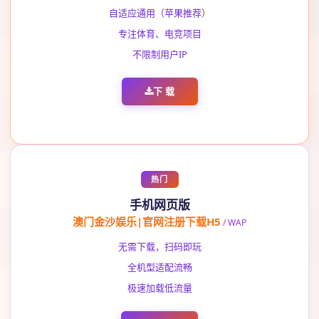
自适应通用（苹果推荐）
专注体育、电竞项目
不限制用户IP
下 载
热门
手机网页版
澳门金沙娱乐|官网注册下载H5
/ WAP
无需下载，扫码即玩
全机型适配流畅
极速加载低流量