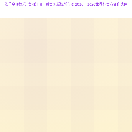
澳门金沙娱乐|官网注册下载官网版权所有 © 2026 | 2026世界杯官方合作伙伴
51La