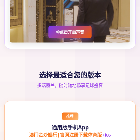
点击开启声音
选择最适合您的版本
多端覆盖，随时随地畅享足球盛宴
推荐
通用版手机App
澳门金沙娱乐|官网注册下载体育版
/ iOS