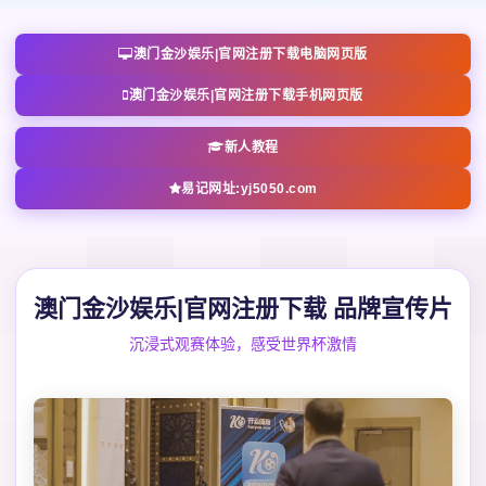
澳门金沙娱乐|官网注册下载电脑网页版
澳门金沙娱乐|官网注册下载手机网页版
新人教程
易记网址:yj5050.com
澳门金沙娱乐|官网注册下载 品牌宣传片
沉浸式观赛体验，感受世界杯激情