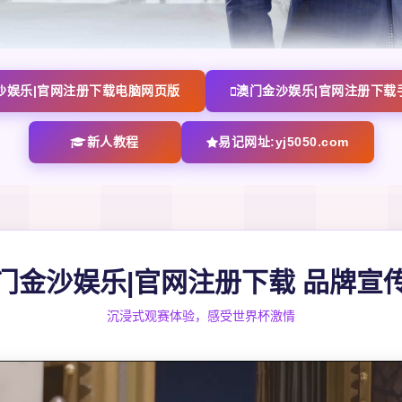
沙娱乐|官网注册下载电脑网页版
澳门金沙娱乐|官网注册下载
新人教程
易记网址:yj5050.com
门金沙娱乐|官网注册下载 品牌宣
沉浸式观赛体验，感受世界杯激情