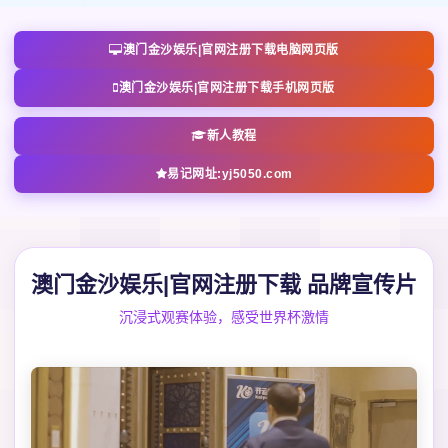
澳门金沙娱乐|官网注册下载电脑网页版
澳门金沙娱乐|官网注册下载手机网页版
新人教程
易记网址:yj5050.com
澳门金沙娱乐|官网注册下载 品牌宣传片
沉浸式观赛体验，感受世界杯激情