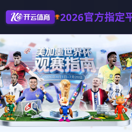
2026官方指定