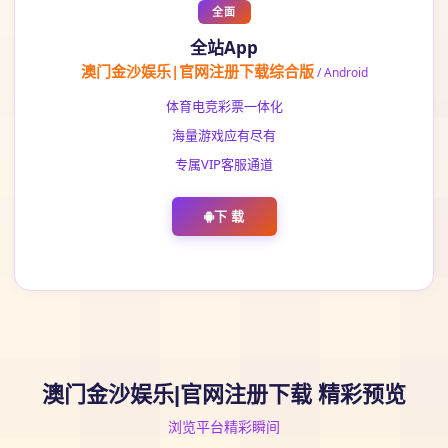
全面
全站App
澳门金沙娱乐|官网注册下载综合版
/ Android
体育电竞彩票一体化
海量游戏应有尽有
专属VIP客服通道
下 载
澳门金沙娱乐|官网注册下载 精彩预览
浏览平台精彩瞬间