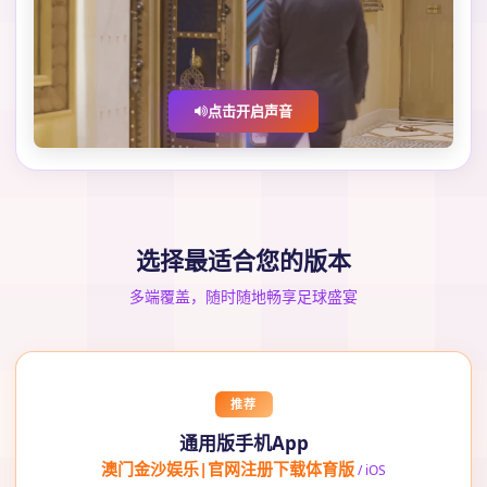
点击开启声音
选择最适合您的版本
多端覆盖，随时随地畅享足球盛宴
推荐
通用版手机App
澳门金沙娱乐|官网注册下载体育版
/ iOS