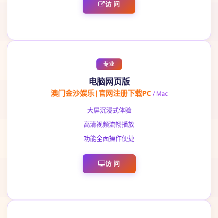
访 问
专业
电脑网页版
澳门金沙娱乐|官网注册下载PC
/ Mac
大屏沉浸式体验
高清视频流畅播放
功能全面操作便捷
访 问