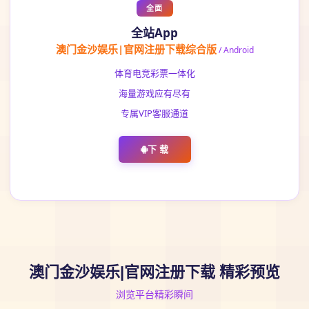
全面
全站App
澳门金沙娱乐|官网注册下载综合版
/ Android
体育电竞彩票一体化
海量游戏应有尽有
专属VIP客服通道
下 载
澳门金沙娱乐|官网注册下载 精彩预览
浏览平台精彩瞬间